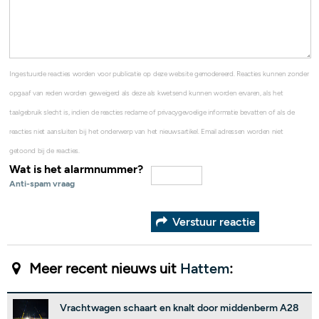
Ingestuurde reacties worden voor publicatie op deze website gemodereerd. Reacties kunnen zonder
opgaaf van reden worden geweigerd als deze als kwetsend kunnen worden ervaren, als het
taalgebruik slecht is, indien de reacties reclame of privacygevoelige informatie bevatten of als de
reacties niet aansluiten bij het onderwerp van het nieuwsartikel. Email adressen worden niet
getoond bij de reacties.
Wat is het alarmnummer?
Anti-spam vraag
Verstuur reactie
Meer recent nieuws uit
Hattem
:
Vrachtwagen schaart en knalt door middenberm A28