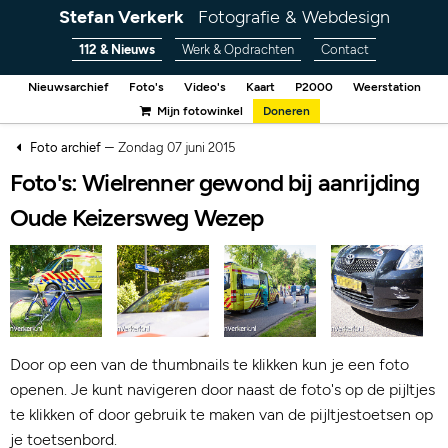
Stefan Verkerk
Fotografie & Webdesign
112 & Nieuws
Werk & Opdrachten
Contact
Nieuwsarchief
Foto's
Video's
Kaart
P2000
Weerstation
Mijn fotowinkel
Doneren
–
Foto archief
Zondag 07 juni 2015
Foto's: Wielrenner gewond bij aanrijding
Oude Keizersweg Wezep
Door op een van de thumbnails te klikken kun je een foto
openen. Je kunt navigeren door naast de foto's op de pijltjes
te klikken of door gebruik te maken van de pijltjestoetsen op
je toetsenbord.