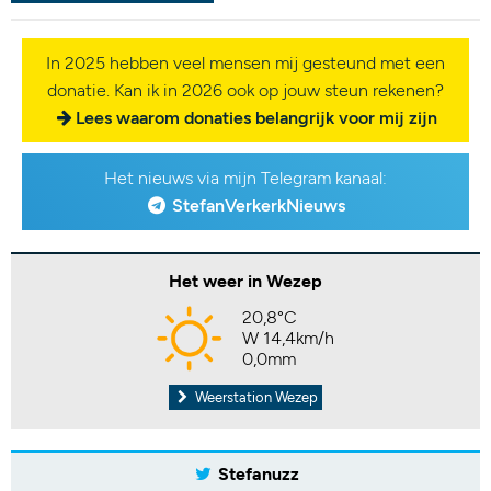
In 2025 hebben veel mensen mij gesteund met een
donatie. Kan ik in 2026 ook op jouw steun rekenen?
Lees waarom donaties belangrijk voor mij zijn
Het nieuws via mijn Telegram kanaal:
StefanVerkerkNieuws
Het weer in Wezep
20,8°C
W 14,4km/h
0,0mm
Weerstation Wezep
Stefanuzz