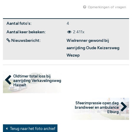
Opmerkingen of vragen
Aantal foto's:
4
Aantal keer bekeken:
2.411x
Nieuwsbericht:
Wielrenner gewond bij
aanrijding Oude Keizersweg
Wezep
Oldtimer total loss bij
aanrijding Verkavelingsweg
Hasselt
Sfeerimpressie open dag
brandweer en ambulance
Elburg
Terug naar het foto archief