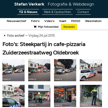
Stefan Verkerk
Fotografie & Webdesign
112 & Nieuws
Werk & Opdrachten
Contact
Nieuwsarchief
Foto's
Video's
Kaart
P2000
Weerstation
Mijn fotowinkel
Doneren
–
Foto archief
Vrijdag 24 juli 2015
Foto's: Steekpartij in cafe-pizzaria
Zuiderzeestraatweg Oldebroek