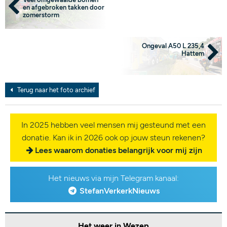
en afgebroken takken door
zomerstorm
Ongeval A50 L 235,4
Hattem
Terug naar het foto archief
In 2025 hebben veel mensen mij gesteund met een
donatie. Kan ik in 2026 ook op jouw steun rekenen?
Lees waarom donaties belangrijk voor mij zijn
Het nieuws via mijn Telegram kanaal:
StefanVerkerkNieuws
Het weer in Wezep