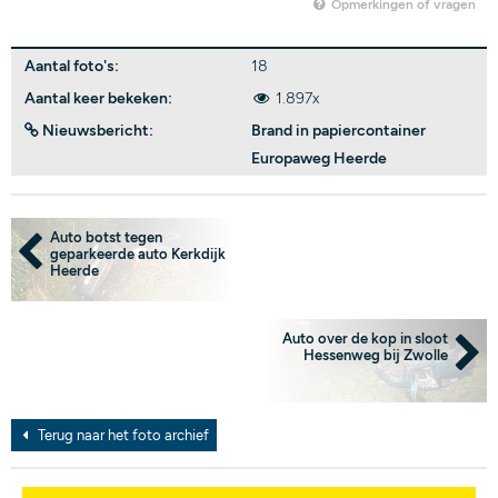
Opmerkingen of vragen
Aantal foto's:
18
Aantal keer bekeken:
1.897x
Nieuwsbericht:
Brand in papiercontainer
Europaweg Heerde
Auto botst tegen
geparkeerde auto Kerkdijk
Heerde
Auto over de kop in sloot
Hessenweg bij Zwolle
Terug naar het foto archief