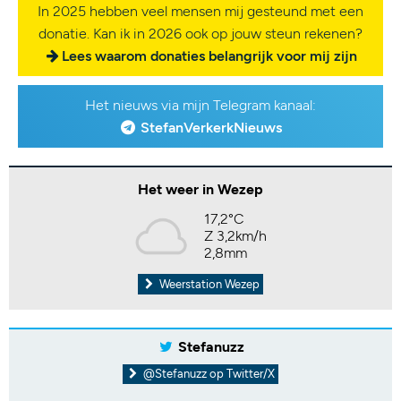
In 2025 hebben veel mensen mij gesteund met een
donatie. Kan ik in 2026 ook op jouw steun rekenen?
Lees waarom donaties belangrijk voor mij zijn
Het nieuws via mijn Telegram kanaal:
StefanVerkerkNieuws
Het weer in Wezep
17,2°C
Z 3,2km/h
2,8mm
Weerstation Wezep
Stefanuzz
@Stefanuzz op Twitter/X