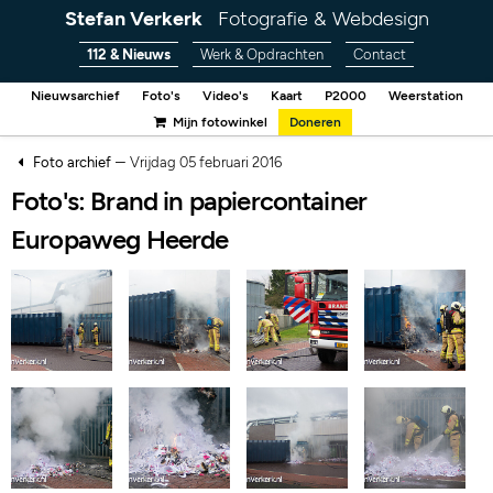
Stefan Verkerk
Fotografie & Webdesign
112 & Nieuws
Werk & Opdrachten
Contact
Nieuwsarchief
Foto's
Video's
Kaart
P2000
Weerstation
Mijn fotowinkel
Doneren
–
Foto archief
Vrijdag 05 februari 2016
Foto's: Brand in papiercontainer
Europaweg Heerde