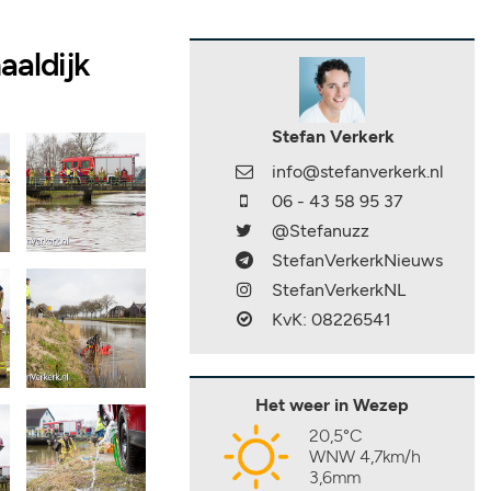
aaldijk
Stefan Verkerk
info@stefanverkerk.nl
06 - 43 58 95 37
@Stefanuzz
StefanVerkerkNieuws
StefanVerkerkNL
KvK: 08226541
Het weer in Wezep
20,5°C
WNW 4,7km/h
3,6mm