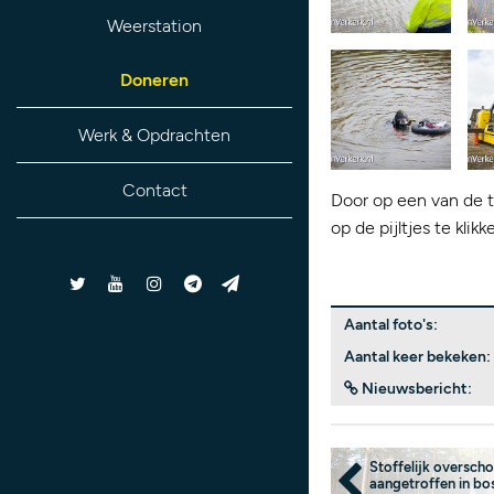
Weerstation
Doneren
Werk & Opdrachten
Contact
Door op een van de t
op de pijltjes te kli
Aantal foto's:
Aantal keer bekeken:
Nieuwsbericht:
Stoffelijk overscho
aangetroffen in bo