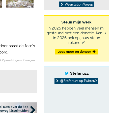
Weerstation Wezep
Steun mijn werk
In 2025 hebben veel mensen mij
gesteund met een donatie. Kan ik
in 2026 ook op jouw steun
rekenen?
door naast de foto's
Lees meer en doneer
bord.
Opmerkingen of vragen
Stefanuzz
@Stefanuzz op Twitter/X
l auto over de kop
eweg IJsselmuiden