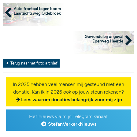
Auto frontaal tegen boom
Laanzichtsweg Oldebroek
Gewonde bij ongeval
Eperweg Heerde
Terug naar het foto archief
In 2025 hebben veel mensen mij gesteund met een
donatie. Kan ik in 2026 ook op jouw steun rekenen?
Lees waarom donaties belangrijk voor mij zijn
Het nieuws via mijn Telegram kanaal:
StefanVerkerkNieuws