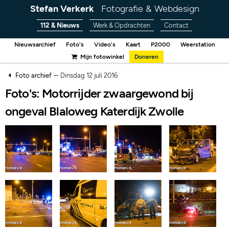
Stefan Verkerk
Fotografie & Webdesign
112 & Nieuws
Werk & Opdrachten
Contact
Nieuwsarchief
Foto's
Video's
Kaart
P2000
Weerstation
Mijn fotowinkel
Doneren
–
Foto archief
Dinsdag 12 juli 2016
Foto's: Motorrijder zwaargewond bij
ongeval Blaloweg Katerdijk Zwolle