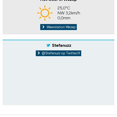
25,0°C
NW 3,2km/h
0,0mm
Weerstation Wezep
Stefanuzz
@Stefanuzz op Twitter/X