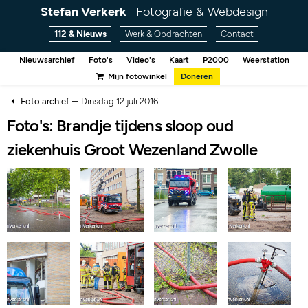
Stefan Verkerk
Fotografie & Webdesign
112 & Nieuws
Werk & Opdrachten
Contact
Nieuwsarchief
Foto's
Video's
Kaart
P2000
Weerstation
Mijn fotowinkel
Doneren
–
Foto archief
Dinsdag 12 juli 2016
Foto's: Brandje tijdens sloop oud
ziekenhuis Groot Wezenland Zwolle