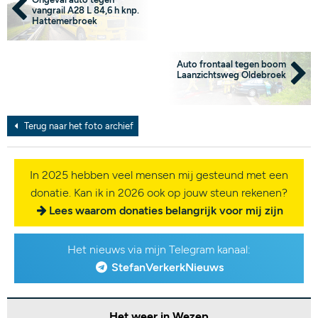
vangrail A28 L 84,6 h knp.
Hattemerbroek
Auto frontaal tegen boom
Laanzichtsweg Oldebroek
Terug naar het foto archief
In 2025 hebben veel mensen mij gesteund met een
donatie. Kan ik in 2026 ook op jouw steun rekenen?
Lees waarom donaties belangrijk voor mij zijn
Het nieuws via mijn Telegram kanaal:
StefanVerkerkNieuws
Het weer in Wezep