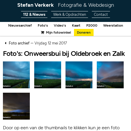
Stefan Verkerk
Fotografie & Webdesign
112 & Nieuws
Werk & Opdrachten
Contact
Nieuwsarchief
Foto's
Video's
Kaart
P2000
Weerstation
Mijn fotowinkel
Doneren
–
Foto archief
Vrijdag 12 mei 2017
Foto's: Onweersbui bij Oldebroek en Zalk
Door op een van de thumbnails te klikken kun je een foto