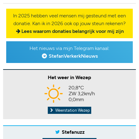
In 2025 hebben veel mensen mij gesteund met een
donatie. Kan ik in 2026 ook op jouw steun rekenen?
Lees waarom donaties belangrijk voor mij zijn
Het nieuws via mijn Telegram kanaal:
StefanVerkerkNieuws
Het weer in Wezep
20,8°C
ZW 3,2km/h
0,0mm
Weerstation Wezep
Stefanuzz