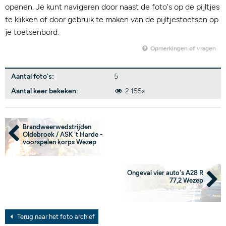
openen. Je kunt navigeren door naast de foto's op de pijltjes
te klikken of door gebruik te maken van de pijltjestoetsen op
je toetsenbord.
Opmerkingen of vragen
Aantal foto's:
5
Aantal keer bekeken:
2.155x
Brandweerwedstrijden
Oldebroek / ASK 't Harde -
voorspelen korps Wezep
Ongeval vier auto's A28 R
77,2 Wezep
Terug naar het foto archief