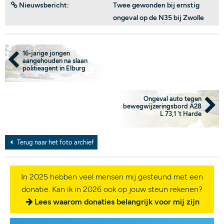
Nieuwsbericht:
Twee gewonden bij ernstig
ongeval op de N35 bij Zwolle
16-jarige jongen
aangehouden na slaan
politieagent in Elburg
Ongeval auto tegen
bewegwijzeringsbord A28
L 73,1 't Harde
Terug naar het foto archief
In 2025 hebben veel mensen mij gesteund met een
donatie. Kan ik in 2026 ook op jouw steun rekenen?
Lees waarom donaties belangrijk voor mij zijn