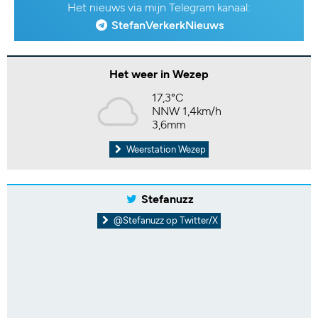
Het nieuws via mijn Telegram kanaal:
StefanVerkerkNieuws
Het weer in Wezep
17,3°C
NNW 1,4km/h
3,6mm
Weerstation Wezep
Stefanuzz
@Stefanuzz op Twitter/X