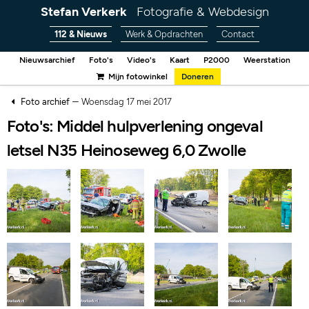
Stefan Verkerk
Fotografie & Webdesign
112 & Nieuws
Werk & Opdrachten
Contact
Nieuwsarchief
Foto's
Video's
Kaart
P2000
Weerstation
Mijn fotowinkel
Doneren
–
Foto archief
Woensdag 17 mei 2017
Foto's: Middel hulpverlening ongeval
letsel N35 Heinoseweg 6,0 Zwolle