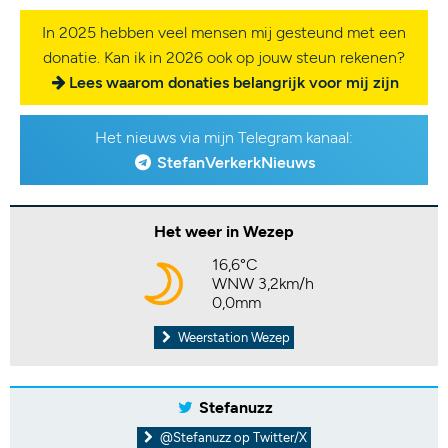
In 2025 hebben veel mensen mij gesteund met een
donatie. Kan ik in 2026 ook op jouw steun rekenen?
Lees waarom donaties belangrijk voor mij zijn
Het nieuws via mijn Telegram kanaal:
StefanVerkerkNieuws
Het weer in Wezep
16,6°C
WNW 3,2km/h
0,0mm
Weerstation Wezep
Stefanuzz
@Stefanuzz op Twitter/X