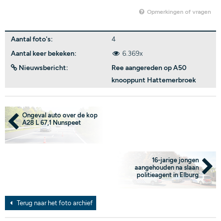
Opmerkingen of vragen
Aantal foto's:
4
Aantal keer bekeken:
6.369x
Nieuwsbericht:
Ree aangereden op A50
knooppunt Hattemerbroek
Ongeval auto over de kop
A28 L 67,1 Nunspeet
16-jarige jongen
aangehouden na slaan
politieagent in Elburg
Terug naar het foto archief