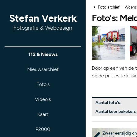
–
Foto archief
Woensd
Foto's: Me
Stefan Verkerk
Fotografie & Webdesign
112 & Nieuws
Door op een van de t
Nieuwsarchief
op de pijltjes te kli
Foto's
Video's
Aantal foto's:
Aantal keer bekeken:
Kaart
P2000
Zwaar eenzijdig on