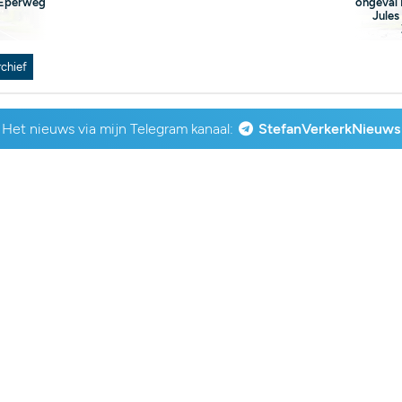
 Eperweg
ongeval
Jules
rchief
Het nieuws via mijn Telegram kanaal:
StefanVerkerkNieuws