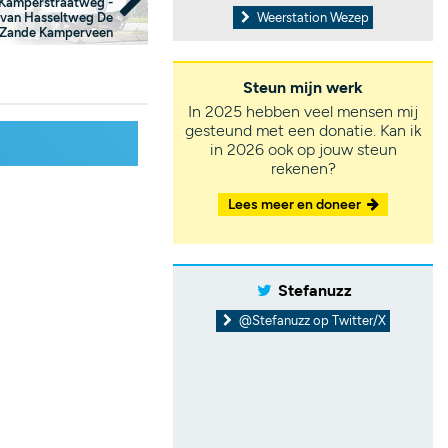
 Kamperstraatweg -
 van Hasseltweg De
Weerstation Wezep
Zande Kamperveen
Steun mijn werk
In 2025 hebben veel mensen mij
gesteund met een donatie. Kan ik
in 2026 ook op jouw steun
rekenen?
Lees meer en doneer
Stefanuzz
@Stefanuzz op Twitter/X