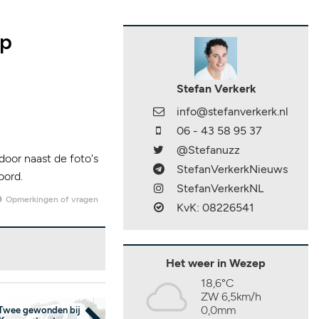
ep
Stefan Verkerk
info@stefanverkerk.nl
06 - 43 58 95 37
@Stefanuzz
door naast de foto's
StefanVerkerkNieuws
bord.
StefanVerkerkNL
Opmerkingen of vragen
KvK: 08226541
Het weer in Wezep
18,6°C
ZW 6,5km/h
0,0mm
Twee gewonden bij