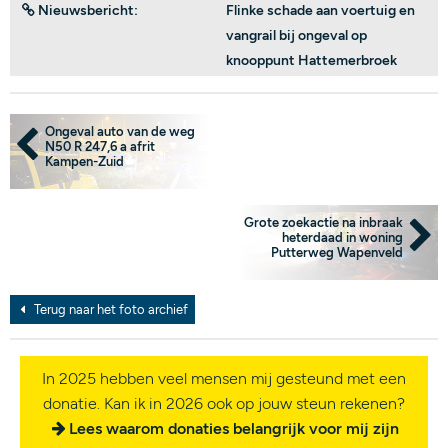
Nieuwsbericht:
Flinke schade aan voertuig en
vangrail bij ongeval op
knooppunt Hattemerbroek
Ongeval auto van de weg
N50 R 247,6 a afrit
Kampen-Zuid
Grote zoekactie na inbraak
heterdaad in woning
Putterweg Wapenveld
Terug naar het foto archief
In 2025 hebben veel mensen mij gesteund met een
donatie. Kan ik in 2026 ook op jouw steun rekenen?
Lees waarom donaties belangrijk voor mij zijn