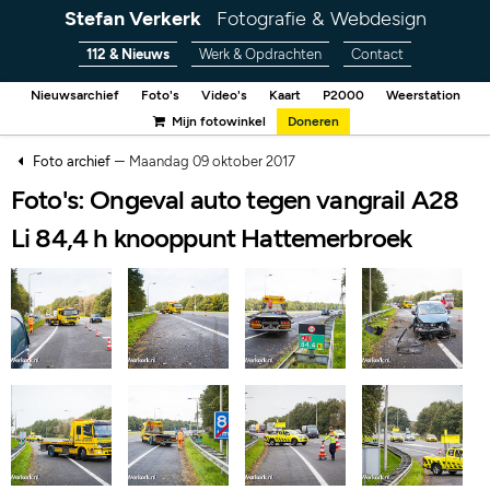
Stefan Verkerk
Fotografie & Webdesign
112 & Nieuws
Werk & Opdrachten
Contact
Nieuwsarchief
Foto's
Video's
Kaart
P2000
Weerstation
Mijn fotowinkel
Doneren
–
Foto archief
Maandag 09 oktober 2017
Foto's: Ongeval auto tegen vangrail A28
Li 84,4 h knooppunt Hattemerbroek