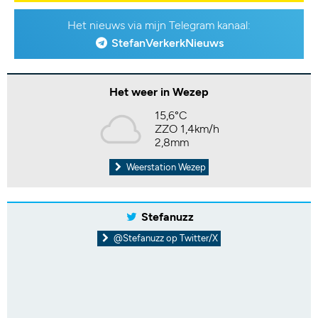
Het nieuws via mijn Telegram kanaal:
StefanVerkerkNieuws
Het weer in Wezep
15,6°C
ZZO 1,4km/h
2,8mm
Weerstation Wezep
Stefanuzz
@Stefanuzz op Twitter/X