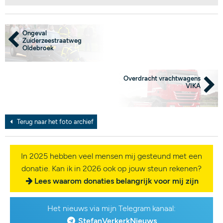
Ongeval
Zuiderzeestraatweg
Oldebroek
Overdracht vrachtwagens
VIKA
Terug naar het foto archief
In 2025 hebben veel mensen mij gesteund met een
donatie. Kan ik in 2026 ook op jouw steun rekenen?
Lees waarom donaties belangrijk voor mij zijn
Het nieuws via mijn Telegram kanaal:
StefanVerkerkNieuws