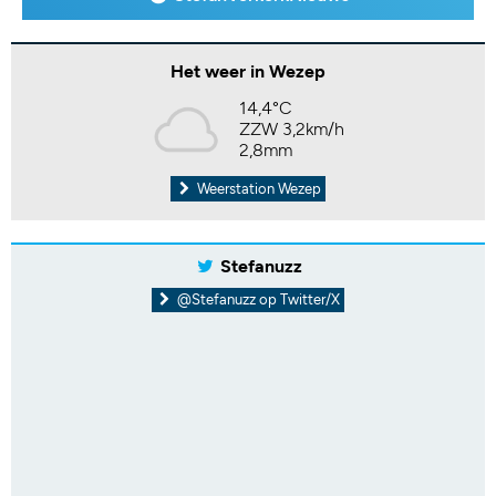
Het weer in Wezep
14,4°C
ZZW 3,2km/h
2,8mm
Weerstation Wezep
Stefanuzz
@Stefanuzz op Twitter/X