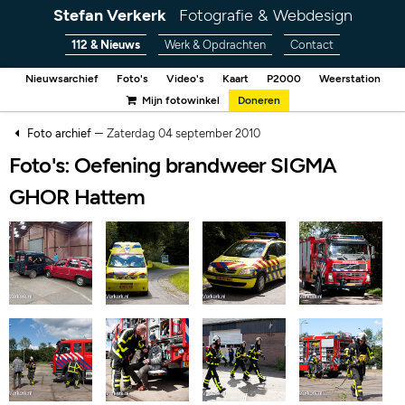
Stefan Verkerk
Fotografie & Webdesign
112 & Nieuws
Werk & Opdrachten
Contact
Nieuwsarchief
Foto's
Video's
Kaart
P2000
Weerstation
Mijn fotowinkel
Doneren
–
Foto archief
Zaterdag 04 september 2010
Foto's: Oefening brandweer SIGMA
GHOR Hattem