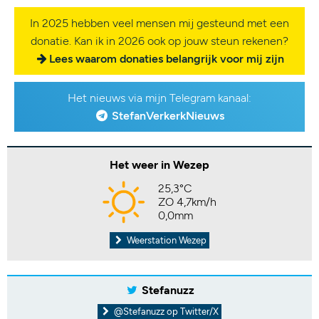
In 2025 hebben veel mensen mij gesteund met een
donatie. Kan ik in 2026 ook op jouw steun rekenen?
Lees waarom donaties belangrijk voor mij zijn
Het nieuws via mijn Telegram kanaal:
StefanVerkerkNieuws
Het weer in Wezep
25,3°C
ZO 4,7km/h
0,0mm
Weerstation Wezep
Stefanuzz
@Stefanuzz op Twitter/X