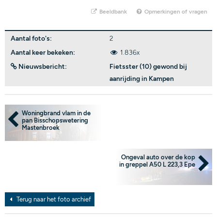
Beeldbank
Opmerkingen of vragen
Aantal foto's:
2
Aantal keer bekeken:
1.836x
Nieuwsbericht:
Fietsster (10) gewond bij
aanrijding in Kampen
Woningbrand vlam in de
pan Bisschopswetering
Mastenbroek
Ongeval auto over de kop
in greppel A50 L 223,3 Epe
Terug naar het foto archief