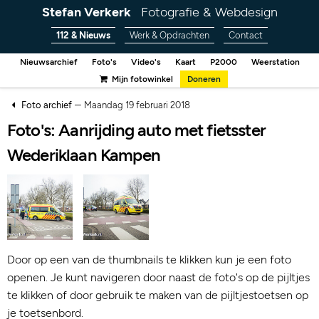
Stefan Verkerk
Fotografie & Webdesign
112 & Nieuws
Werk & Opdrachten
Contact
Nieuwsarchief
Foto's
Video's
Kaart
P2000
Weerstation
Mijn fotowinkel
Doneren
–
Foto archief
Maandag 19 februari 2018
Foto's: Aanrijding auto met fietsster
Wederiklaan Kampen
Door op een van de thumbnails te klikken kun je een foto
openen. Je kunt navigeren door naast de foto's op de pijltjes
te klikken of door gebruik te maken van de pijltjestoetsen op
je toetsenbord.