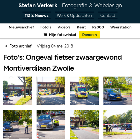
Stefan Verkerk
Fotografie & Webdesign
112 & Nieuws
Werk & Opdrachten
Contact
Nieuwsarchief
Foto's
Video's
Kaart
P2000
Weerstation
Mijn fotowinkel
Doneren
–
Foto archief
Vrijdag 04 mei 2018
Foto's: Ongeval fietser zwaargewond
Montiverdilaan Zwolle