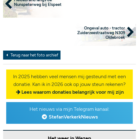
Nunspeterweg bij Elspeet
Ongeval auto - tractor
Zuiderzeestraatweg N309
Oldebroek
Terug naar het foto archief
In 2025 hebben veel mensen mij gesteund met een
donatie. Kan ik in 2026 ook op jouw steun rekenen?
Lees waarom donaties belangrijk voor mij zijn
Het nieuws via mijn Telegram kanaal:
StefanVerkerkNieuws
Het weer in Wezep