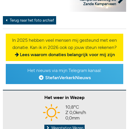
Zande Kamperveen
Terug naar het foto archief
In 2025 hebben veel mensen mij gesteund met een
donatie. Kan ik in 2026 ook op jouw steun rekenen?
Lees waarom donaties belangrijk voor mij zijn
Het nieuws via mijn Telegram kanaal:
StefanVerkerkNieuws
Het weer in Wezep
10,8°C
Z 0,0km/h
0,0mm
Weerstation Wezep