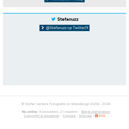
Stefanuzz
@Stefanuzz op Twitter/X
© Stefan Verkerk Fotografie en Webdesign 2008 - 2026
Nu online:
8 bezoekers, 21 crawlers
Bekijk statistieken
Copyright & disclaimer
-
Contact
-
Sitemap
-
RSS