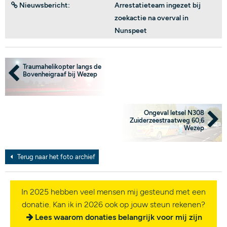
Nieuwsbericht:
Arrestatieteam ingezet bij
zoekactie na overval in
Nunspeet
Traumahelikopter langs de
Bovenheigraaf bij Wezep
Ongeval letsel N308
Zuiderzeestraatweg 60,6
Wezep
Terug naar het foto archief
In 2025 hebben veel mensen mij gesteund met een
donatie. Kan ik in 2026 ook op jouw steun rekenen?
Lees waarom donaties belangrijk voor mij zijn