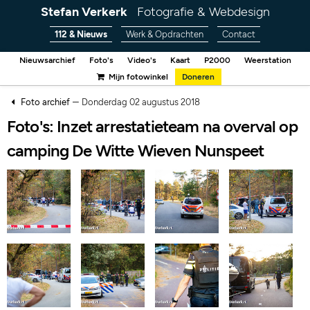
Stefan Verkerk
Fotografie & Webdesign
112 & Nieuws
Werk & Opdrachten
Contact
Nieuwsarchief
Foto's
Video's
Kaart
P2000
Weerstation
Mijn fotowinkel
Doneren
–
Foto archief
Donderdag 02 augustus 2018
Foto's: Inzet arrestatieteam na overval op
camping De Witte Wieven Nunspeet