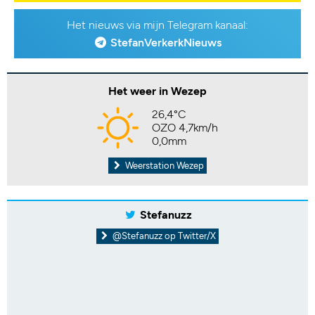
Het nieuws via mijn Telegram kanaal:
StefanVerkerkNieuws
Het weer in Wezep
26,4°C
OZO 4,7km/h
0,0mm
Weerstation Wezep
Stefanuzz
@Stefanuzz op Twitter/X