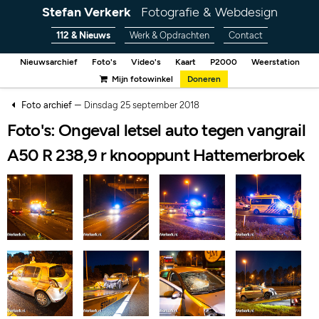
Stefan Verkerk
Fotografie & Webdesign
112 & Nieuws
Werk & Opdrachten
Contact
Nieuwsarchief
Foto's
Video's
Kaart
P2000
Weerstation
Mijn fotowinkel
Doneren
–
Foto archief
Dinsdag 25 september 2018
Foto's: Ongeval letsel auto tegen vangrail
A50 R 238,9 r knooppunt Hattemerbroek