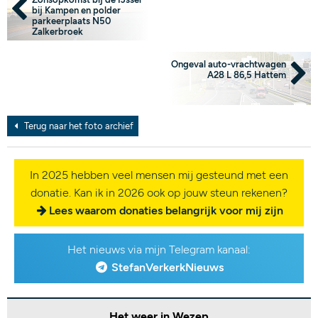
bij Kampen en polder
parkeerplaats N50
Zalkerbroek
Ongeval auto-vrachtwagen
A28 L 86,5 Hattem
Terug naar het foto archief
In 2025 hebben veel mensen mij gesteund met een
donatie. Kan ik in 2026 ook op jouw steun rekenen?
Lees waarom donaties belangrijk voor mij zijn
Het nieuws via mijn Telegram kanaal:
StefanVerkerkNieuws
Het weer in Wezep