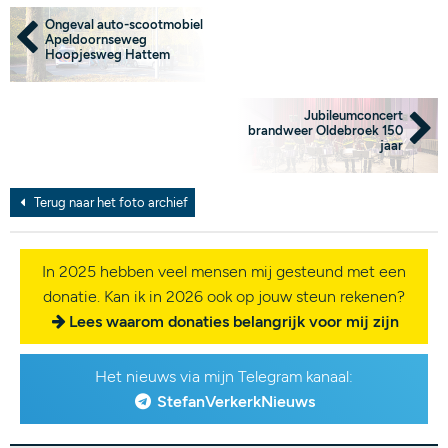
Ongeval auto-scootmobiel
Apeldoornseweg
Hoopjesweg Hattem
Jubileumconcert
brandweer Oldebroek 150
jaar
Terug naar het foto archief
In 2025 hebben veel mensen mij gesteund met een
donatie. Kan ik in 2026 ook op jouw steun rekenen?
Lees waarom donaties belangrijk voor mij zijn
Het nieuws via mijn Telegram kanaal:
StefanVerkerkNieuws