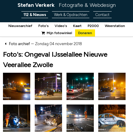
Stefan Verkerk
Fotografie & Webdesign
112 & Nieuws
Werk & Opdrachten
Contact
Nieuwsarchief
Foto's
Video's
Kaart
P2000
Weerstation
Mijn fotowinkel
Doneren
–
Foto archief
Zondag 04 november 2018
Foto's: Ongeval IJsselallee Nieuwe
Veerallee Zwolle