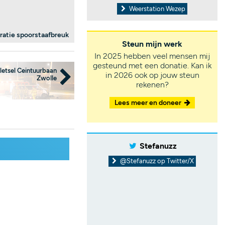
Weerstation Wezep
atie spoorstaafbreuk
Steun mijn werk
In 2025 hebben veel mensen mij
gesteund met een donatie. Kan ik
letsel Ceintuurbaan
in 2026 ook op jouw steun
Zwolle
rekenen?
Lees meer en doneer
Stefanuzz
@Stefanuzz op Twitter/X