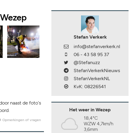
g Wezep
Stefan Verkerk
info@stefanverkerk.nl
06 - 43 58 95 37
@Stefanuzz
StefanVerkerkNieuws
StefanVerkerkNL
KvK: 08226541
door naast de foto's
Het weer in Wezep
bord.
18,4°C
Opmerkingen of vragen
WZW 4,7km/h
3,6mm