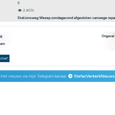
8
2.407x
Stationsweg Wezep zondagavond afgesloten vanwege repar
ng
Ongeval 
ttem
rchief
Het nieuws via mijn Telegram kanaal:
StefanVerkerkNieuws