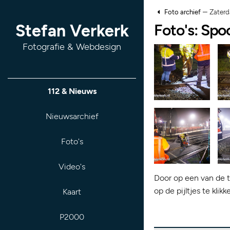
–
Foto archief
Zaterd
Foto's: Sp
Stefan Verkerk
Fotografie & Webdesign
112 & Nieuws
Nieuwsarchief
Foto's
Video's
Door op een van de t
op de pijltjes te kli
Kaart
P2000