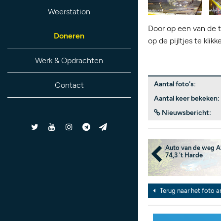
Weerstation
Door op een van de t
Doneren
op de pijltjes te kli
Werk & Opdrachten
Aantal foto's:
Contact
Aantal keer bekeken:
Nieuwsbericht:
Auto van de weg A
74,3 't Harde
Terug naar het foto a