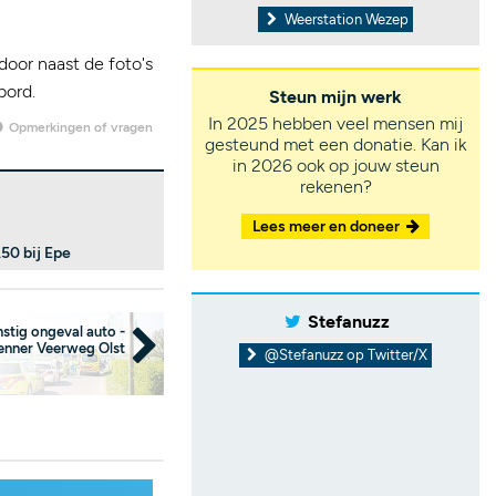
Weerstation Wezep
door naast de foto's
bord.
Steun mijn werk
In 2025 hebben veel mensen mij
Opmerkingen of vragen
gesteund met een donatie. Kan ik
in 2026 ook op jouw steun
rekenen?
Lees meer en doneer
50 bij Epe
Stefanuzz
nstig ongeval auto -
enner Veerweg Olst
@Stefanuzz op Twitter/X