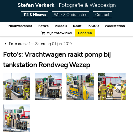
Stefan Verkerk
Fotografie & Webdesign
112 & Nieuws
Werk & Opdrachten
Contact
Nieuwsarchief
Foto's
Video's
Kaart
P2000
Weerstation
Mijn fotowinkel
Doneren
–
Foto archief
Zaterdag 01 juni 2019
Foto's: Vrachtwagen raakt pomp bij
tankstation Rondweg Wezep