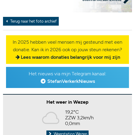
Terug naar het foto archief
In 2025 hebben veel mensen mij gesteund met een
donatie. Kan ik in 2026 ook op jouw steun rekenen?
Lees waarom donaties belangrijk voor mij zijn
Het nieuws via mijn Telegram kanaal:
StefanVerkerkNieuws
Het weer in Wezep
19,2°C
ZZW 3,2km/h
0,0mm
Weerstation Wezep