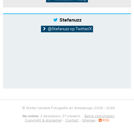
Stefanuzz
@Stefanuzz op Twitter/X
© Stefan Verkerk Fotografie en Webdesign 2008 - 2026
Nu online:
2 bezoekers, 27 crawlers
Bekijk statistieken
Copyright & disclaimer
-
Contact
-
Sitemap
-
RSS