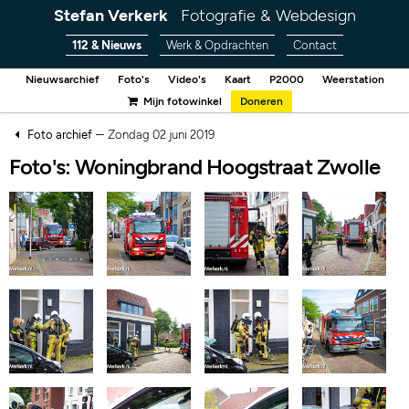
Stefan Verkerk
Fotografie & Webdesign
112 & Nieuws
Werk & Opdrachten
Contact
Nieuwsarchief
Foto's
Video's
Kaart
P2000
Weerstation
Mijn fotowinkel
Doneren
–
Foto archief
Zondag 02 juni 2019
Foto's: Woningbrand Hoogstraat Zwolle