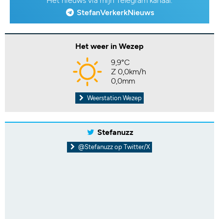
Het nieuws via mijn Telegram kanaal:
StefanVerkerkNieuws
Het weer in Wezep
9,9°C
Z 0,0km/h
0,0mm
Weerstation Wezep
Stefanuzz
@Stefanuzz op Twitter/X