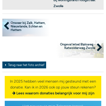
bij woningbrand Hoogstraat
Zwolle
Onweer bij Zalk, Hattem,
Nieuwlande, Echten en
Hattem
Ongeval letsel Blaloweg -
Katwolderweg Zwolle
Terug naar het foto archief
In 2025 hebben veel mensen mij gesteund met een
donatie. Kan ik in 2026 ook op jouw steun rekenen?
Lees waarom donaties belangrijk voor mij zijn