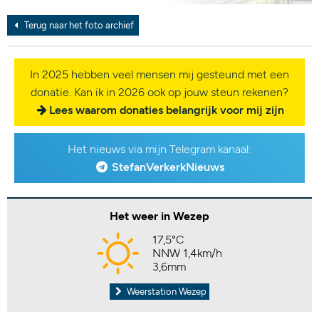
Terug naar het foto archief
In 2025 hebben veel mensen mij gesteund met een
donatie. Kan ik in 2026 ook op jouw steun rekenen?
Lees waarom donaties belangrijk voor mij zijn
Het nieuws via mijn Telegram kanaal:
StefanVerkerkNieuws
Het weer in Wezep
17,5°C
NNW 1,4km/h
3,6mm
Weerstation Wezep