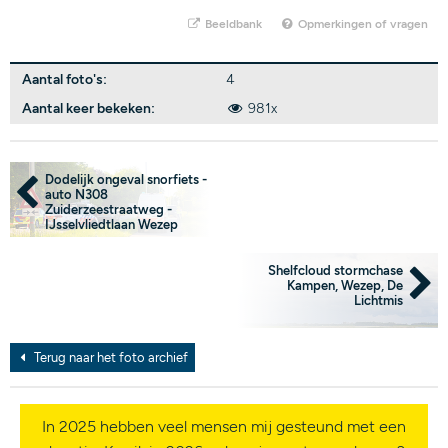
Beeldbank
Opmerkingen of vragen
Aantal foto's:
4
Aantal keer bekeken:
981x
Dodelijk ongeval snorfiets -
auto N308
Zuiderzeestraatweg -
IJsselvliedtlaan Wezep
Shelfcloud stormchase
Kampen, Wezep, De
Lichtmis
Terug naar het foto archief
In 2025 hebben veel mensen mij gesteund met een