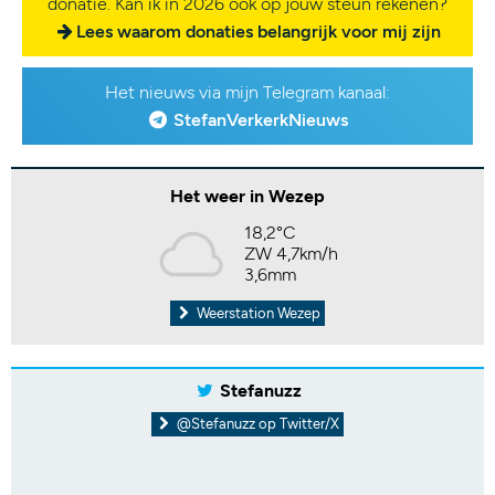
donatie. Kan ik in 2026 ook op jouw steun rekenen?
Lees waarom donaties belangrijk voor mij zijn
Het nieuws via mijn Telegram kanaal:
StefanVerkerkNieuws
Het weer in Wezep
18,2°C
ZW 4,7km/h
3,6mm
Weerstation Wezep
Stefanuzz
@Stefanuzz op Twitter/X