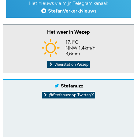
Het nieuws via mijn Telegram kanaal:
StefanVerkerkNieuws
Het weer in Wezep
17,1°C
NNW 1,4km/h
3,6mm
Weerstation Wezep
Stefanuzz
@Stefanuzz op Twitter/X