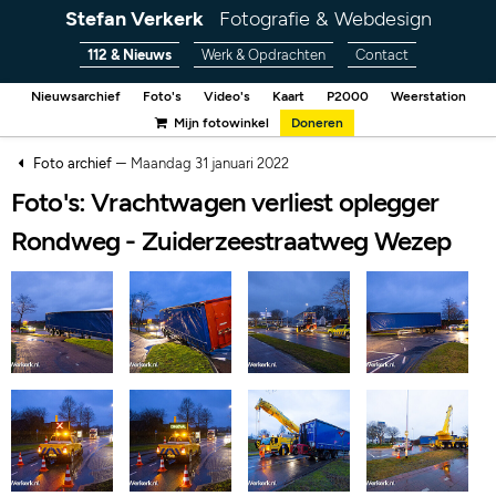
Stefan Verkerk
Fotografie & Webdesign
112 & Nieuws
Werk & Opdrachten
Contact
Nieuwsarchief
Foto's
Video's
Kaart
P2000
Weerstation
Mijn fotowinkel
Doneren
–
Foto archief
Maandag 31 januari 2022
Foto's: Vrachtwagen verliest oplegger
Rondweg - Zuiderzeestraatweg Wezep