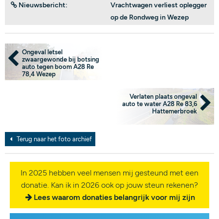
Nieuwsbericht:
Vrachtwagen verliest oplegger
op de Rondweg in Wezep
Ongeval letsel
zwaargewonde bij botsing
auto tegen boom A28 Re
78,4 Wezep
Verlaten plaats ongeval
auto te water A28 Re 83,6
Hattemerbroek
Terug naar het foto archief
In 2025 hebben veel mensen mij gesteund met een
donatie. Kan ik in 2026 ook op jouw steun rekenen?
Lees waarom donaties belangrijk voor mij zijn