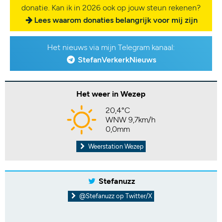
donatie. Kan ik in 2026 ook op jouw steun rekenen?
Lees waarom donaties belangrijk voor mij zijn
Het nieuws via mijn Telegram kanaal:
StefanVerkerkNieuws
Het weer in Wezep
20,4°C
WNW 9,7km/h
0,0mm
Weerstation Wezep
Stefanuzz
@Stefanuzz op Twitter/X