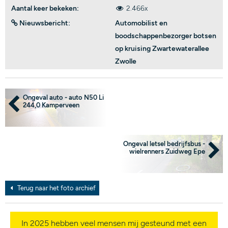
Aantal keer bekeken:
2.466x
Nieuwsbericht:
Automobilist en
boodschappenbezorger botsen
op kruising Zwartewaterallee
Zwolle
Ongeval auto - auto N50 Li
244,0 Kamperveen
Ongeval letsel bedrijfsbus -
wielrenners Zuidweg Epe
Terug naar het foto archief
In 2025 hebben veel mensen mij gesteund met een