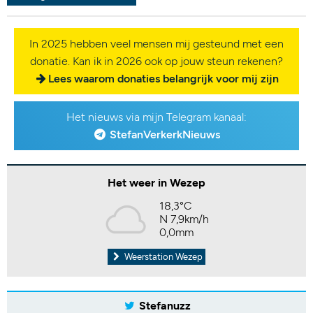
In 2025 hebben veel mensen mij gesteund met een
donatie. Kan ik in 2026 ook op jouw steun rekenen?
Lees waarom donaties belangrijk voor mij zijn
Het nieuws via mijn Telegram kanaal:
StefanVerkerkNieuws
Het weer in Wezep
18,3°C
N 7,9km/h
0,0mm
Weerstation Wezep
Stefanuzz