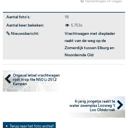
Opmerkingen of vragen
Aantal foto's:
18
Aantal keer bekeken:
5.753x
Nieuwsbericht:
Vrachtwagen met dieplader
raakt van de weg op de
Zomerdijk tussen Elburg en
Noordeinde Gld
Ongeval letsel vrachtwagen
rijdt in op file N50 Li 251,2
Kampen
6-jarig jongetje raakt te
water zwemplas Looweg 't
Loo Oldebroek
Terug naar het foto archief