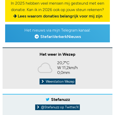
In 2025 hebben veel mensen mij gesteund met een
donatie. Kan ik in 2026 ook op jouw steun rekenen?
Lees waarom donaties belangrijk voor mij zijn
Het nieuws via mijn Telegram kanaal:
StefanVerkerkNieuws
Het weer in Wezep
20,7°C
W 11,2km/h
0,0mm
Weerstation Wezep
Stefanuzz
@Stefanuzz op Twitter/X