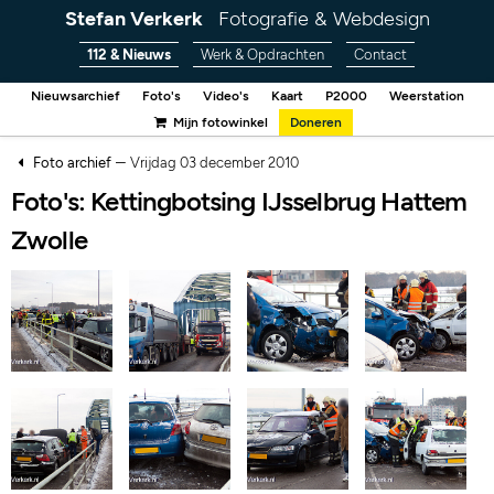
Stefan Verkerk
Fotografie & Webdesign
112 & Nieuws
Werk & Opdrachten
Contact
Nieuwsarchief
Foto's
Video's
Kaart
P2000
Weerstation
Mijn fotowinkel
Doneren
–
Foto archief
Vrijdag 03 december 2010
Foto's: Kettingbotsing IJsselbrug Hattem
Zwolle