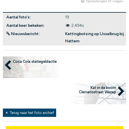
Opmerkingen of vragen
Aantal foto's:
19
Aantal keer bekeken:
2.494x
Nieuwsbericht:
Kettingbotsing op IJsselbrug bij
Hattem
Coca Cola statiegeldactie
Kat in de boom
Clematisstraat Wezep
Terug naar het foto archief