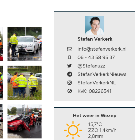
Stefan Verkerk
info@stefanverkerk.nl
06 - 43 58 95 37
@Stefanuzz
StefanVerkerkNieuws
StefanVerkerkNL
KvK: 08226541
Het weer in Wezep
15,7°C
ZZO 1,4km/h
2,8mm