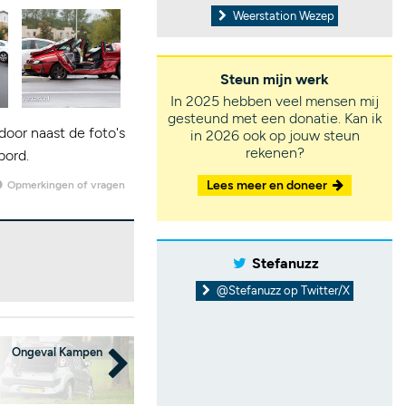
Weerstation Wezep
Steun mijn werk
In 2025 hebben veel mensen mij
gesteund met een donatie. Kan ik
door naast de foto's
in 2026 ook op jouw steun
rekenen?
bord.
Lees meer en doneer
Opmerkingen of vragen
Stefanuzz
@Stefanuzz op Twitter/X
Ongeval Kampen