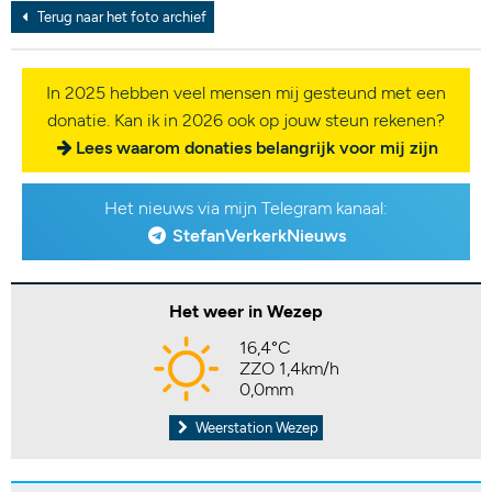
Terug naar het foto archief
In 2025 hebben veel mensen mij gesteund met een
donatie. Kan ik in 2026 ook op jouw steun rekenen?
Lees waarom donaties belangrijk voor mij zijn
Het nieuws via mijn Telegram kanaal:
StefanVerkerkNieuws
Het weer in Wezep
16,4°C
ZZO 1,4km/h
0,0mm
Weerstation Wezep