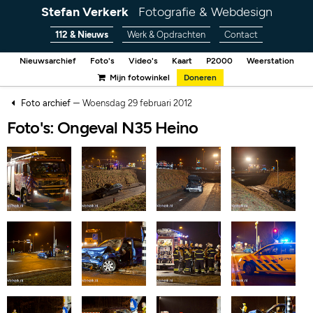
Stefan Verkerk
Fotografie & Webdesign
112 & Nieuws
Werk & Opdrachten
Contact
Nieuwsarchief
Foto's
Video's
Kaart
P2000
Weerstation
Mijn fotowinkel
Doneren
–
Foto archief
Woensdag 29 februari 2012
Foto's: Ongeval N35 Heino