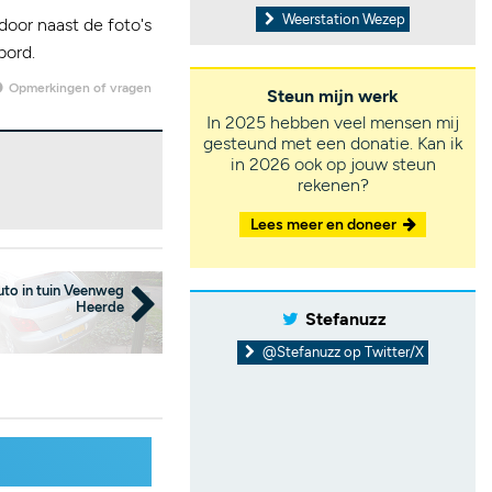
Weerstation Wezep
door naast de foto's
bord.
Opmerkingen of vragen
Steun mijn werk
In 2025 hebben veel mensen mij
gesteund met een donatie. Kan ik
in 2026 ook op jouw steun
rekenen?
Lees meer en doneer
uto in tuin Veenweg
Heerde
Stefanuzz
@Stefanuzz op Twitter/X