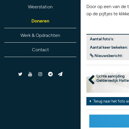
Door op een van de t
Weerstation
op de pijltjes te kli
Doneren
Werk & Opdrachten
Aantal foto's:
Aantal keer bekeken:
Contact
Nieuwsbericht:
Lichte aanrijding
Geldersedijk Hatt
Terug naar het foto a