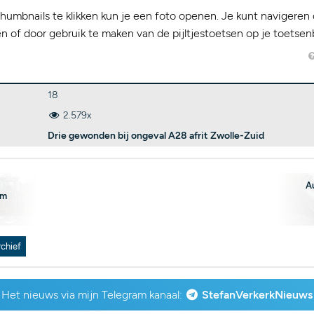
humbnails te klikken kun je een foto openen. Je kunt navigeren 
kken of door gebruik te maken van de pijltjestoetsen op je toetsen
18
2.579x
Drie gewonden bij ongeval A28 afrit Zwolle-Zuid
A
em
rchief
Het nieuws via mijn Telegram kanaal:
StefanVerkerkNieuws