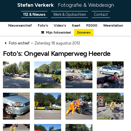
Stefan Verkerk
Fotografie & Webdesign
112 & Nieuws
Werk & Opdrachten
Contact
Nieuwsarchief
Foto's
Video's
Kaart
P2000
Weerstation
Mijn fotowinkel
Doneren
–
Foto archief
Zaterdag 18 augustus 2012
Foto's: Ongeval Kamperweg Heerde