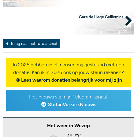
Gare de Liege Guillemins
Terug naar het foto archief
In 2025 hebben veel mensen mij gesteund met een
donatie. Kan ik in 2026 ook op jouw steun rekenen?
Lees waarom donaties belangrijk voor mij zijn
Het nieuws via mijn Telegram kanaal:
StefanVerkerkNieuws
Het weer in Wezep
19,2°C