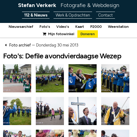
Stefan Verkerk
Fotografie & Webdesign
112 & Nieuws
Werk & Opdrachten
Contact
Nieuwsarchief
Foto's
Video's
Kaart
P2000
Weerstation
Mijn fotowinkel
Doneren
–
Foto archief
Donderdag 30 mei 2013
Foto's: Defile avondvierdaagse Wezep