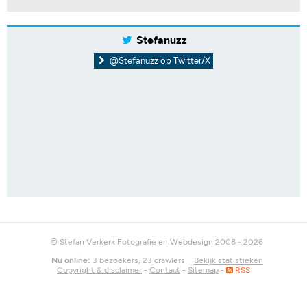
Stefanuzz
@Stefanuzz op Twitter/X
© Stefan Verkerk Fotografie en Webdesign 2008 - 2026
Nu online:
3 bezoekers, 23 crawlers
Bekijk statistieken
Copyright & disclaimer
-
Contact
-
Sitemap
-
RSS