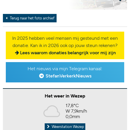
Terug naar het foto archief
In 2025 hebben veel mensen mij gesteund met een
donatie. Kan ik in 2026 ook op jouw steun rekenen?
Lees waarom donaties belangrijk voor mij zijn
Het nieuws via mijn Telegram kanaal:
StefanVerkerkNieuws
Het weer in Wezep
17,8°C
W 7,9km/h
0,0mm
Weerstation Wezep