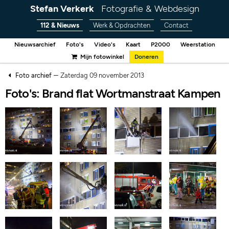
Stefan Verkerk
Fotografie & Webdesign
112 & Nieuws
Werk & Opdrachten
Contact
Nieuwsarchief
Foto's
Video's
Kaart
P2000
Weerstation
Mijn fotowinkel
Doneren
–
Foto archief
Zaterdag 09 november 2013
Foto's: Brand flat Wortmanstraat Kampen