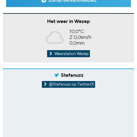
StefanVerkerkNieuws
Het weer in Wezep
10,0°C
Z 0,0km/h
0,0mm
Weerstation Wezep
Stefanuzz
@Stefanuzz op Twitter/X