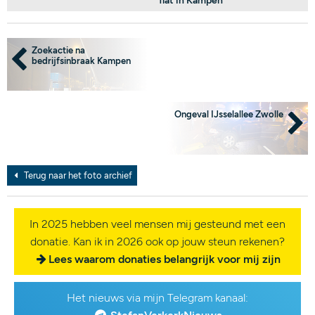
flat in Kampen
Zoekactie na
bedrijfsinbraak Kampen
Ongeval IJsselallee Zwolle
Terug naar het foto archief
In 2025 hebben veel mensen mij gesteund met een
donatie. Kan ik in 2026 ook op jouw steun rekenen?
Lees waarom donaties belangrijk voor mij zijn
Het nieuws via mijn Telegram kanaal: