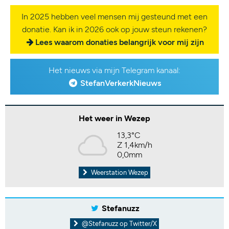
In 2025 hebben veel mensen mij gesteund met een
donatie. Kan ik in 2026 ook op jouw steun rekenen?
Lees waarom donaties belangrijk voor mij zijn
Het nieuws via mijn Telegram kanaal:
StefanVerkerkNieuws
Het weer in Wezep
13,3°C
Z 1,4km/h
0,0mm
Weerstation Wezep
Stefanuzz
@Stefanuzz op Twitter/X