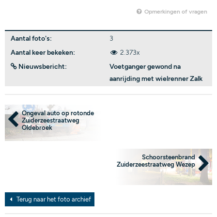
Opmerkingen of vragen
Aantal foto's:
3
Aantal keer bekeken:
2.373x
Nieuwsbericht:
Voetganger gewond na
aanrijding met wielrenner Zalk
Ongeval auto op rotonde
Zuiderzeestraatweg
Oldebroek
Schoorsteenbrand
Zuiderzeestraatweg Wezep
Terug naar het foto archief