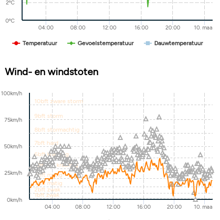
2ºC
0ºC
04:00
08:00
12:00
16:00
20:00
10. maa
Temperatuur
Gevoelstemperatuur
Dauwtemperatuur
Wind- en windstoten
100km/h
10bft zware storm
9bft storm
75km/h
8bft stormachtig
7bft hard
50km/h
6bft krachtig
5bft vrij krachtig
25km/h
4bft matig
3bft matig
2bft zwak
1bft zwak
0km/h
04:00
08:00
12:00
16:00
20:00
10. maa