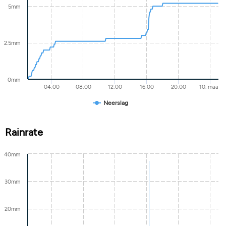
5mm
2.5mm
0mm
04:00
08:00
12:00
16:00
20:00
10. maa
Neerslag
Rainrate
40mm
30mm
20mm