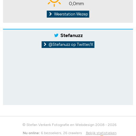
0,0mm
Weerstation Wezep
Stefanuzz
@Stefanuzz op Twitter/X
© Stefan Verkerk Fotografie en Webdesign 2008 - 2026
Nu online:
6 bezoekers, 26 crawlers
Bekijk statistieken