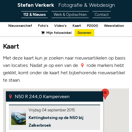
Stefan Verkerk
Fotografie & Webdesign
112 & Nieuws
Werk & Opdrachten
Contact
Nieuwsarchief
Foto's
Video's
Kaart
P2000
Weerstation
Mijn fotowinkel
Doneren
Kaart
Met deze kaart kun je zoeken naar nieuwsartikelen op basis
van locaties. Nadat je op een van de
rode markers hebt
geklikt, komt onder de kaart het bijbehorende nieuwsartikel
te staan.
N50 R 244,0 Kamperveen
Vrijdag 04 september 2015
Kettingbotsing op de N50 bij
Zalkerbroek