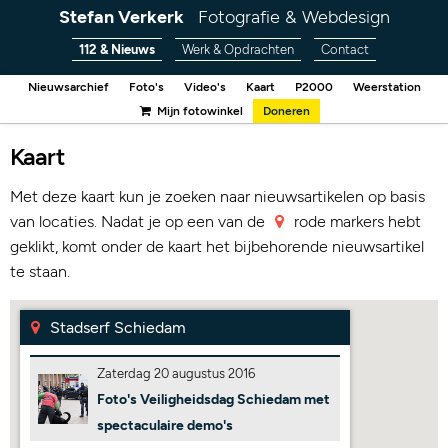
Stefan Verkerk
Fotografie & Webdesign
112 & Nieuws
Werk & Opdrachten
Contact
Nieuwsarchief
Foto's
Video's
Kaart
P2000
Weerstation
Mijn fotowinkel
Doneren
Kaart
Met deze kaart kun je zoeken naar nieuwsartikelen op basis
van locaties. Nadat je op een van de
rode markers hebt
geklikt, komt onder de kaart het bijbehorende nieuwsartikel
te staan.
Stadserf Schiedam
Zaterdag 20 augustus 2016
Foto's Veiligheidsdag Schiedam met
spectaculaire demo's