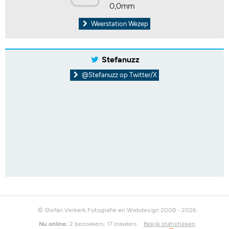
0,0mm
Weerstation Wezep
Stefanuzz
@Stefanuzz op Twitter/X
© Stefan Verkerk Fotografie en Webdesign 2008 - 2026
Nu online:
2 bezoekers, 17 crawlers
Bekijk statistieken