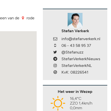
p een van de
rode
Stefan Verkerk
info@stefanverkerk.nl
06 - 43 58 95 37
@Stefanuzz
StefanVerkerkNieuws
StefanVerkerkNL
KvK: 08226541
Het weer in Wezep
16,4°C
ZZO 1,4km/h
0,0mm