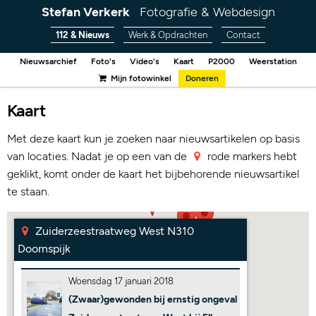
Stefan Verkerk
Fotografie & Webdesign
112 & Nieuws
Werk & Opdrachten
Contact
Nieuwsarchief
Foto's
Video's
Kaart
P2000
Weerstation
Mijn fotowinkel
Doneren
Kaart
Met deze kaart kun je zoeken naar nieuwsartikelen op basis
van locaties. Nadat je op een van de
rode markers hebt
geklikt, komt onder de kaart het bijbehorende nieuwsartikel
te staan.
Zuiderzeestraatweg West N310
Doornspijk
Woensdag 17 januari 2018
(Zwaar)gewonden bij ernstig ongeval