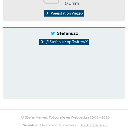
0,0mm
Weerstation Wezep
Stefanuzz
@Stefanuzz op Twitter/X
© Stefan Verkerk Fotografie en Webdesign 2008 - 2026
Nu online:
1 bezoeker, 38 crawlers
Bekijk statistieken