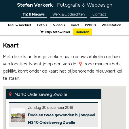
Stefan Verkerk
Fotografie & Webdesign
112 & Nieuws
Werk & Opdrachten
Contact
Nieuwsarchief
Foto's
Video's
Kaart
P2000
Weerstation
Mijn fotowinkel
Doneren
Kaart
Met deze kaart kun je zoeken naar nieuwsartikelen op basis
van locaties. Nadat je op een van de
rode markers hebt
geklikt, komt onder de kaart het bijbehorende nieuwsartikel
te staan.
N340 Ordelseweg Zwolle
Zondag 30 december 2018
Dode en twee gewonden bij ongeval
N340 Ordelseweg Zwolle