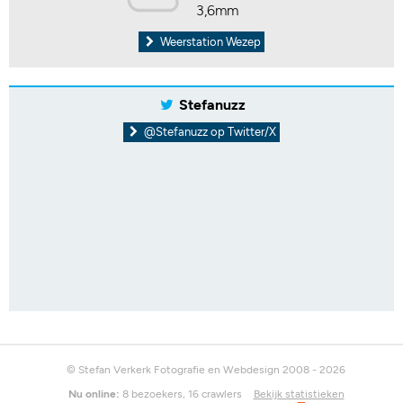
3,6mm
Weerstation Wezep
Stefanuzz
@Stefanuzz op Twitter/X
© Stefan Verkerk Fotografie en Webdesign 2008 - 2026
Nu online:
8 bezoekers, 16 crawlers
Bekijk statistieken