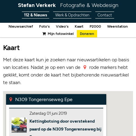
Stefan Verkerk
Fotografie & Webdesign
112 & Nieuws
Werk & Opdrachten
Contact
Nieuwsarchief
Foto's
Video's
Kaart
P2000
Weerstation
Mijn fotowinkel
Doneren
Kaart
Met deze kaart kun je zoeken naar nieuwsartikelen op basis
van locaties. Nadat je op een van de
rode markers hebt
geklikt, komt onder de kaart het bijbehorende nieuwsartikel
te staan.
N309 Tongerenseweg Epe
Zaterdag 01 juni 2019
Kettingbotsing door overstekend
paard op de N309 Tongerenseweg bij