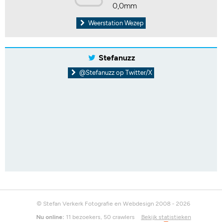
0,0mm
Weerstation Wezep
Stefanuzz
@Stefanuzz op Twitter/X
© Stefan Verkerk Fotografie en Webdesign 2008 - 2026
Nu online:
11 bezoekers, 50 crawlers
Bekijk statistieken