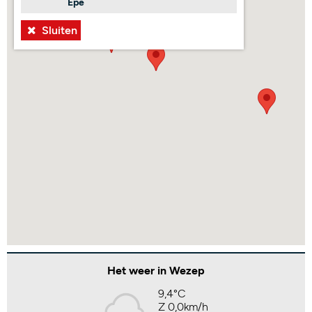
Epe
Sluiten
Het weer in Wezep
9,4°C
Z 0,0km/h