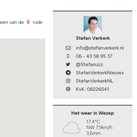
p een van de
rode
Stefan Verkerk
info@stefanverkerk.nl
06 - 43 58 95 37
@Stefanuzz
StefanVerkerkNieuws
StefanVerkerkNL
KvK: 08226541
Het weer in Wezep
17,4°C
NW 7,9km/h
3,6mm