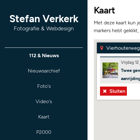
Kaart
Stefan Verkerk
Met deze kaart kun j
Fotografie & Webdesign
markers hebt geklikt,
Vierhouterweg
112 & Nieuws
Vrijdag 12 
Nieuwsarchief
Twee gew
aanrijdi
Foto's
Sluiten
Video's
Kaart
P2000