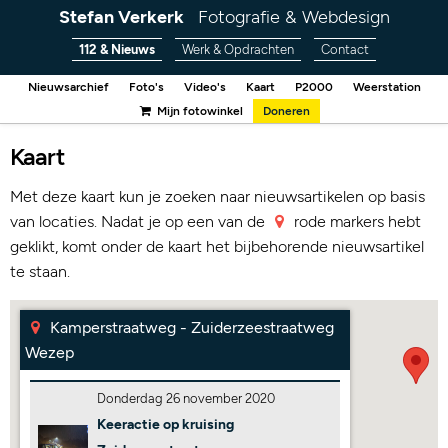
Stefan Verkerk
Fotografie & Webdesign
112 & Nieuws
Werk & Opdrachten
Contact
Nieuwsarchief
Foto's
Video's
Kaart
P2000
Weerstation
Mijn fotowinkel
Doneren
Kaart
Met deze kaart kun je zoeken naar nieuwsartikelen op basis
van locaties. Nadat je op een van de
rode markers hebt
geklikt, komt onder de kaart het bijbehorende nieuwsartikel
te staan.
Kamperstraatweg - Zuiderzeestraatweg
Wezep
Donderdag 26 november 2020
Keeractie op kruising