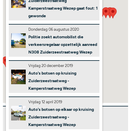
Zuiderzeestraatweg
Kamperstraatweg Wezep gaat fout: 1
gewonde
Donderdag 06 augustus 2020
Politie zoekt automobilist die
verkeersregelaar opzettelijk aanreed
N308 Zuiderzeestraatweg Wezep
Vrijdag 20 december 2019
Auto's botsen op kruising
Zuiderzeestraatweg -
Kamperstraatweg Wezep
Vrijdag 12 april 2019
Auto's botsen op elkaar op kruising
Het weer in Wezep
Zuiderzeestraatweg -
16,3°C
Kamperstraatweg Wezep
ONO 1,4km/h