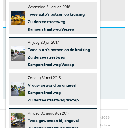
0,0mm
Woensdag 31 januari 2018
Weerstation Wezep
Twee auto's botsen op kruising
Zuiderzeestraatweg
Kamperstraatweg Wezep
Stefanuzz
@Stefanuzz op Twitter/X
Vrijdag 28 juli 2017
Twee auto's botsen op de kruising
Zuiderzeestraatweg
Kamperstraatweg Wezep
Zondag 31 mei 2015
Vrouw gewond bij ongeval
Kamperstraatweg
Zuiderzeestraatweg Wezep
Vrijdag 08 augustus 2014
© Stefan Verkerk Fotografie en Webdesign 2008 - 2026
Twee gewonden bij ongeval
Nu online:
12 bezoekers, 18 crawlers
Bekijk statistieken