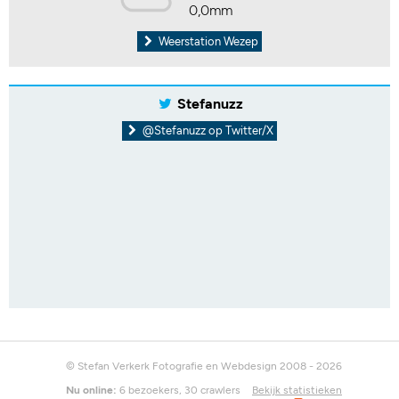
0,0mm
Weerstation Wezep
Stefanuzz
@Stefanuzz op Twitter/X
© Stefan Verkerk Fotografie en Webdesign 2008 - 2026
Nu online:
6 bezoekers, 30 crawlers
Bekijk statistieken