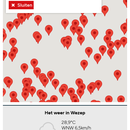
Sluiten
Het weer in Wezep
28,9°C
WNW 6,5km/h