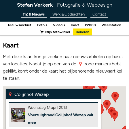
Stefan Verkerk
Fotografie & Webdesign
112 & Nieuws
Werk & Opdrachten
Contact
Nieuwsarchief
Foto's
Video's
Kaart
P2000
Weerstation
Mijn fotowinkel
Doneren
Kaart
Met deze kaart kun je zoeken naar nieuwsartikelen op basis
van locaties. Nadat je op een van de
rode markers hebt
geklikt, komt onder de kaart het bijbehorende nieuwsartikel
te staan.
Colijnhof Wezep
Woensdag 17 april 2013
Voertuigbrand Colijnhof Wezep valt
mee