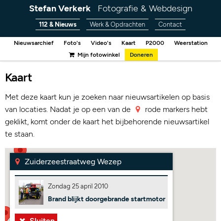
Stefan Verkerk
Fotografie & Webdesign
112 & Nieuws
Werk & Opdrachten
Contact
Nieuwsarchief
Foto's
Video's
Kaart
P2000
Weerstation
Mijn fotowinkel
Doneren
Kaart
Met deze kaart kun je zoeken naar nieuwsartikelen op basis
van locaties. Nadat je op een van de
rode markers hebt
geklikt, komt onder de kaart het bijbehorende nieuwsartikel
te staan.
Zuiderzeestraatweg Wezep
Zondag 25 april 2010
Brand blijkt doorgebrande startmotor
Sluiten