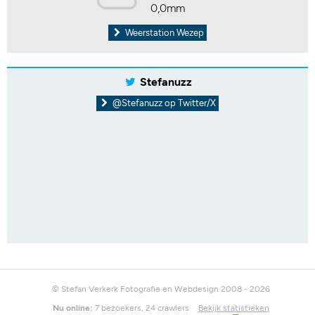
0,0mm
Weerstation Wezep
Stefanuzz
@Stefanuzz op Twitter/X
© Stefan Verkerk Fotografie en Webdesign 2008 - 2026
Nu online:
7 bezoekers, 24 crawlers
Bekijk statistieken