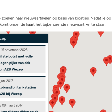
e zoeken naar nieuwsartikelen op basis van locaties. Nadat je o
 komt onder de kaart het bijbehorende nieuwsartikel te staan.
zep
 15 november 2023
iste botst met volle
tegen pijler van dak
ion A28 Wezep
 juni 2017
tobrand bij tankstation
A28 bij Wezep
 09 maart 2017
vlam tijdens rijden op de