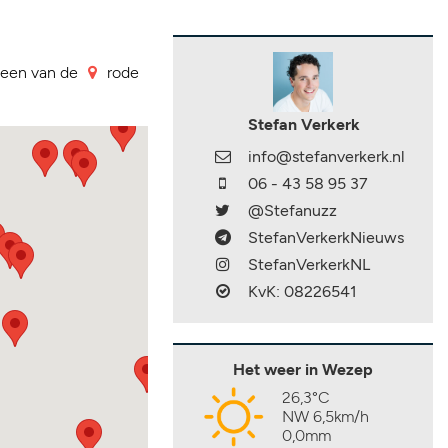
p een van de
rode
Stefan Verkerk
info@stefanverkerk.nl
06 - 43 58 95 37
@Stefanuzz
StefanVerkerkNieuws
StefanVerkerkNL
KvK: 08226541
Het weer in Wezep
26,3°C
NW 6,5km/h
0,0mm