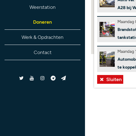
Weerstation
A28 bij 
Doneren
Maandag 0
Brandstof
Werk & Opdrachten
tankstat
Maandag 1
Contact
Automobil
te koppe
Sluiten