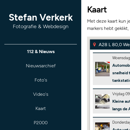
Kaart
Stefan Verkerk
Met deze kaart kun j
Fotografie & Webdesign
markers hebt geklikt,
A28 L 80,0 We
112 & Nieuws
Woensdag
Nieuwsarchief
Automobil
snelheid 
Foto's
tankstat
Video's
Vrijdag 09
Kleine au
Kaart
langs de 
P2000
Donderdag
Auto vat 