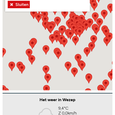
Sluiten
Het weer in Wezep
9,4°C
Z 0,0km/h