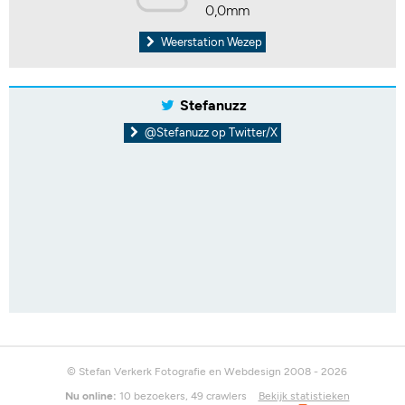
0,0mm
Weerstation Wezep
Stefanuzz
@Stefanuzz op Twitter/X
© Stefan Verkerk Fotografie en Webdesign 2008 - 2026
Nu online:
10 bezoekers, 49 crawlers
Bekijk statistieken