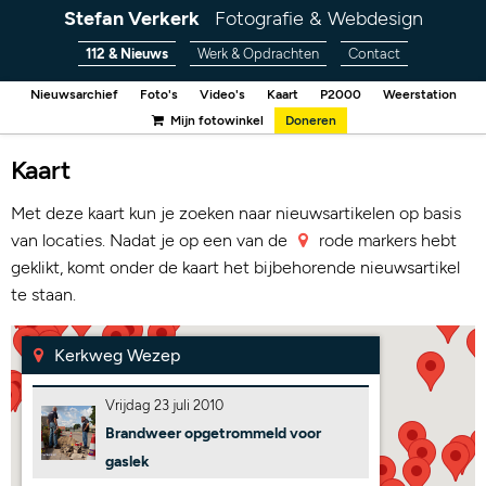
Stefan Verkerk
Fotografie & Webdesign
112 & Nieuws
Werk & Opdrachten
Contact
Nieuwsarchief
Foto's
Video's
Kaart
P2000
Weerstation
Mijn fotowinkel
Doneren
Kaart
Met deze kaart kun je zoeken naar nieuwsartikelen op basis
van locaties. Nadat je op een van de
rode markers hebt
geklikt, komt onder de kaart het bijbehorende nieuwsartikel
te staan.
Kerkweg Wezep
Vrijdag 23 juli 2010
Brandweer opgetrommeld voor
gaslek