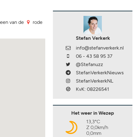
p een van de
rode
Stefan Verkerk
info@stefanverkerk.nl
06 - 43 58 95 37
@Stefanuzz
StefanVerkerkNieuws
StefanVerkerkNL
KvK: 08226541
Het weer in Wezep
13,3°C
Z 0,0km/h
0,0mm