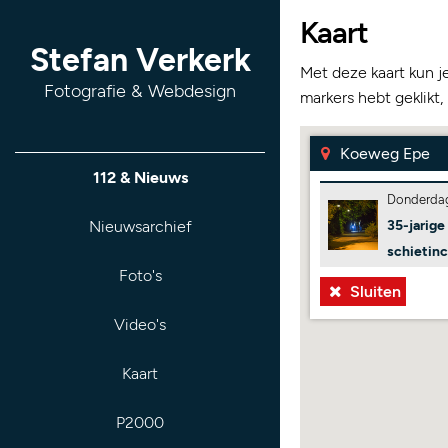
Kaart
Stefan Verkerk
Met deze kaart kun j
Fotografie & Webdesign
markers hebt geklikt,
Koeweg Epe
112 & Nieuws
Donderdag
Nieuwsarchief
35-jarige
schietinc
Foto's
Sluiten
Video's
Kaart
P2000